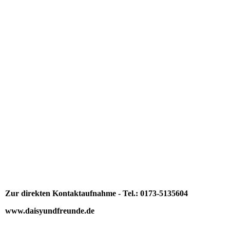
WhatsApp Image 2026-04-29 at 14.58.25
Zur direkten Kontaktaufnahme - Tel.: 0173-5135604
www.daisyundfreunde.de