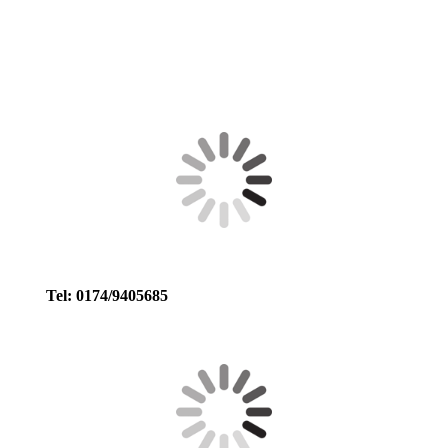
lilas-welt-icon-v1
Logo-LG-langtY7iirOppAHDH
primavera
Tel: 0174/9405685