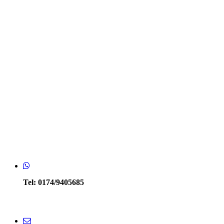
298497974_471162525019985_1174898703402104942_n
Tel: 0174/9405685