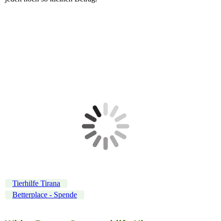
edf738ee9a87c302ef0c4fa45fe0d8a9da3fb63e_800
DSC02713
DSC02737_1
DSC02735
DSC02726
Tierhilfe Tirana
Betterplace - Spende