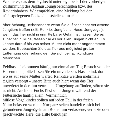
Wildtieres, das dem Jagdrecht unterliegt, bedarf der vorherigen
Zustimmung des Jagdausübungsberechtigten bzw. des
Revierinhabers. Wir empfehlen, eine Meldung bei der
nächstgelegenen Polizeidienststelle zu machen.
​Aber Achtung, insbesondere wenn Sie auf scheinbar verlassene
Jungtiere treffen (z.B. Rehkitz, Jungfuchs, Hase, Jungvogel):
wenn das Tier nicht in unmittelbarer Gefahr ist, lassen Sie es
zunächst in Ruhe, fassen Sie es vor allen Dingen nicht an. Es
könnte darauf hin von seiner Mutter nicht mehr angenommen
werden. Beobachten Sie das Tier aus möglichst großer
Entfernung oder erkundigen Sie sich bei fachkundigen
Menschen.
Feldhasen bekommen häufig nur einmal am Tag Besuch von der
Hasenmutter, bitte lassen Sie ein unverletztes Hasenkind, dort
wo es auf seine Mutter wartet. Rehkitze werden mehrmals
täglich versorgt - unsere Bitte auch hier: wenn das Tier
unverletzt in der ihm vertrauten Umgebung auffinden, stören sie
es nicht. Auch der Fuchs lässt seine Jungen während der
Futtersuche häufig allein. Vermeintlich
hilflose Vogelkinder sollten auf jeden Fall in der freien
Natur belassen werden. Nur ganz selten handelt es sich bei
gefundenen Jungvögeln am Boden um verlassene, verletzte oder
geschwächte Tiere, die Hilfe benötigen.