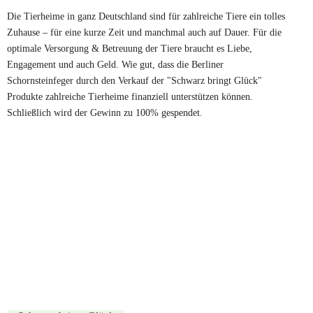
Die Tierheime in ganz Deutschland sind für zahlreiche Tiere ein tolles
Zuhause – für eine kurze Zeit und manchmal auch auf Dauer. Für die
optimale Versorgung & Betreuung der Tiere braucht es Liebe,
Engagement und auch Geld.
Wie gut, dass die Berliner
Schornsteinfeger durch den Verkauf der "Schwarz bringt Glück"
Produkte zahlreiche Tierheime finanziell unterstützen können.
Schließlich wird der Gewinn zu 100% gespendet.
298393652_471166688352902_7915397838226848573_n
298160414_471166425019595_114357612022212608_n
298418700_471166815019556_3581179443938976862_n
298501954_471166291686275_7758376718550453404_n
Download
images
images (1)