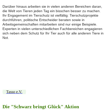
Darüber hinaus arbeiten sie in vielen anderen Bereichen daran,
die Welt von Tieren jeden Tag ein bisschen besser zu machen.
Ihr Engagement im Tierschutz ist vielfältig: Tierschutzprojekte
durchführen, politische Entscheider beraten sowie in
Arbeitsgemeinschaften mitarbeiten sind nur einige Beispiele.
Experten in vielen unterschiedlichen Fachbereichen engagieren
sich neben dem Schutz für Ihr Tier auch für alle anderen Tiere in
Not.
Flyer-Kleiner-Chip-mit-ganz-großer-Wirkung
TASSO_Plakat-Hund
TASSO_Plakat-Katze
TASSO_Half-Size_234x60px_hund
TASSO_Half-Size_234x60px_hund
Tasso e.V.
Die "Schwarz bringt Glück" Aktion