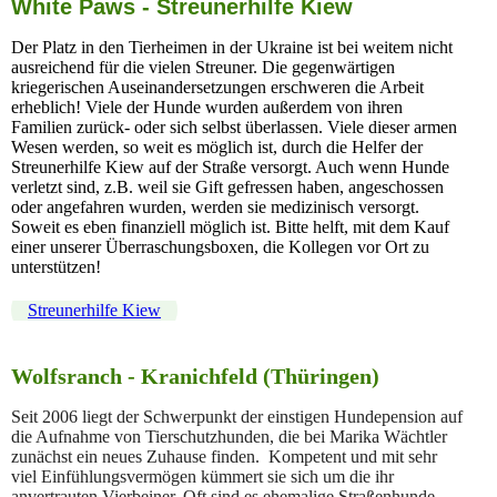
White Paws - Streunerhilfe Kiew
Der Platz in den Tierheimen in der Ukraine ist bei weitem nicht
ausreichend für die vielen Streuner. Die gegenwärtigen
kriegerischen Auseinandersetzungen erschweren die Arbeit
erheblich! Viele der Hunde wurden außerdem von ihren
Familien zurück- oder sich selbst überlassen. Viele dieser armen
Wesen werden, so weit es möglich ist, durch die Helfer der
Streunerhilfe Kiew auf der Straße versorgt. Auch wenn Hunde
verletzt sind, z.B. weil sie Gift gefressen haben, angeschossen
oder angefahren wurden, werden sie medizinisch versorgt.
Soweit es eben finanziell möglich ist. Bitte helft, mit dem Kauf
einer unserer Überraschungsboxen, die Kollegen vor Ort zu
unterstützen!
Streunerhilfe Kiew
Wolfsranch - Kranichfeld (Thüringen)
Seit 2006 liegt der Schwerpunkt der einstigen Hundepension auf
die Aufnahme von Tierschutzhunden, die bei Marika Wächtler
zunächst ein neues Zuhause finden. Kompetent und mit sehr
viel Einfühlungsvermögen kümmert sie sich um die ihr
anvertrauten Vierbeiner. Oft sind es ehemalige Straßenhunde