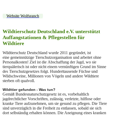
WhatsApp Image 2024-02-27 at 17.04.33 (2)
WhatsApp Image 2024-02-27 at 17.04.32
Website Wolfsranch
Wildtierschutz Deutschland e.V. unterstützt
Auffangstationen & Pflegestellen für
Wildtiere
Wildtierschutz Deutschland wurde 2011 gegründet, ist
eine gemeinnützige Tierschutzorganisation und arbeitet ohne
Personalkosten! Ziel ist die Abschaffung der Jagd, wo sie
tierquälerisch ist oder nicht einem vernünftigen Grund im Sinne
des Tierschutzgesetzes folgt. Hunderttausende Füchse und
Wildschweine, Millionen von Vögeln und andere Wildtiere
sterben oft qualvoll.
Wildttier gefunden - Was tun?
Gemäß Bundesnaturschutzgesetz ist es, vorbehaltlich
jagdrechtlicher Vorschriften, zulässig, verletzte, hilflose oder
kranke Tiere aufzunehmen, um sie gesund zu pflegen. Die Tiere
sind unverzüglich in die Freiheit zu entlassen, sobald sie sich
dort selbständig erhalten können. Die Aneignung eines kranken