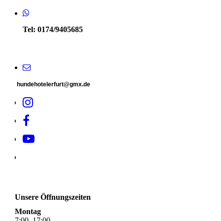
Tel: 0174/9405685
hundehotelerfurt@gmx.de
Unsere Öffnungszeiten
Montag
7
:
00
–
17
:
00